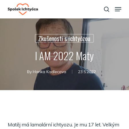
Skip
Menu
to
search
Close
main
Menu
content
Zkušenosti s ichtyózou
I AM 2022 Maty
By
Hanka Kadlecova
23.5.2022
Matěj má lamalární ichtyozu. Je mu 17 let. Velkým