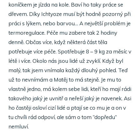
koníčkem je jízda na kole. Baví ho taky práce se
dřevem. Díky Ichtyoze musí být hodně pozorný při
práci s lýkem, nebo barvou… A největší problém je
termoregulace. Péče mu zabere tak 2 hodiny
denně. Občas více, když některá část těla
potřebuje více péče. Spotřebuje 8 – 9 kg za měsíc v
létě i více. Okolo nás jsou lidé už zvyklí. Když byl
malý, tak jsem vnímala každý dlouhý pohled. Teď
už to nevnímám a Matěj to má stejně. Je mu to
vlastně jedno, má kolem sebe lidi, kteří ho mají rádi
takového jaký je uvnitř a neřeší jaký je navenek. Asi
ho častěji osloví cizí lidé a ptají se co mu je a on v
tu chvíli rád odpoví, ale sám o tom “dopředu”
nemluví.