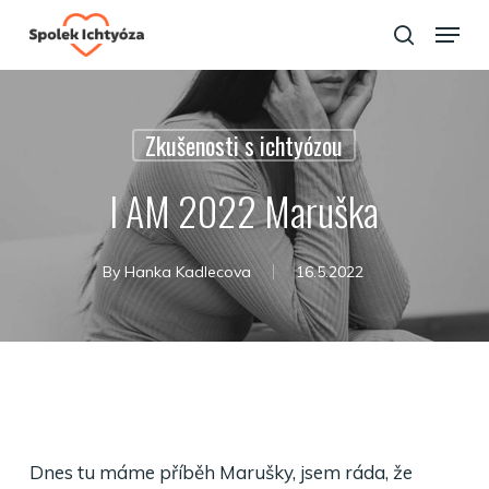
Skip
Menu
to
search
Close
main
Menu
content
Zkušenosti s ichtyózou
I AM 2022 Maruška
By
Hanka Kadlecova
16.5.2022
Dnes tu máme příběh Marušky, jsem ráda, že