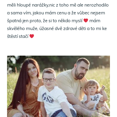
měli hloupé narážky,nic z toho mě ale nerozhodilo
a sama vím, jakou mám cenu a že vůbec nejsem
špatná jen proto, že si to někdo myslí
mám
skvělého muže, úžasné dvě zdravé děti a to mi ke
štěstí stačí