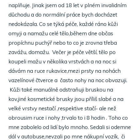
naplňuje. Jinak jsem od 18 let v plném invalidním
důchodu a do normální práce bych docházet
nedokázala. Co se týká péče, každé ráno kůži
omyji a namažu celé tělo,během dne občas
propíchnu puchýř nebo to co je zrovna třeba
zavážu, domažu. Večer je péče větší, tělo po
koupeli mažu v několika vrstvách a na noc si
dávám na ruce rukavice,mezi prsty na nohách
vazelínové čtverce a často nohy na noc obvazuji.
Kůži také manuálně odstraňuji bruskou na
kov,jiné kosmetické brusky jsou příliš slabé a na
velké vrstvy nestačí ,respektive stačí- ale než
obrousim ruce i nohy ,trvalo to i 8 hodin . Toho co
mne zabolelo od lidí bylo mnoho. Sedali si odemne
dál v autobuse,nevzali po mne nákupní vozík, či