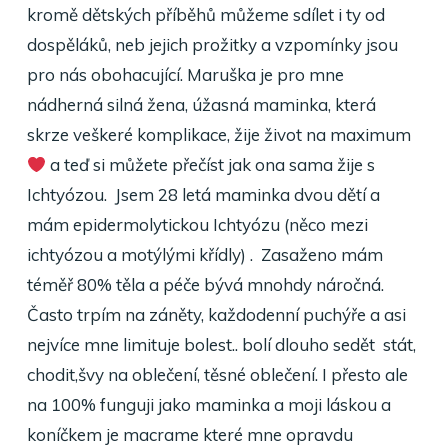
kromě dětských příběhů můžeme sdílet i ty od
dospěláků, neb jejich prožitky a vzpomínky jsou
pro nás obohacující. Maruška je pro mne
nádherná silná žena, úžasná maminka, která
skrze veškeré komplikace, žije život na maximum
a teď si můžete přečíst jak ona sama žije s
Ichtyózou. Jsem 28 letá maminka dvou dětí a
mám epidermolytickou Ichtyózu (něco mezi
ichtyózou a motýlými křídly) . Zasaženo mám
téměř 80% těla a péče bývá mnohdy náročná.
Často trpím na záněty, každodenní puchýře a asi
nejvíce mne limituje bolest.. bolí dlouho sedět stát,
chodit,švy na oblečení, těsné oblečení. I přesto ale
na 100% funguji jako maminka a moji láskou a
koníčkem je macrame které mne opravdu