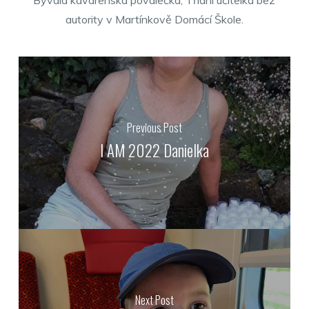
Bývalá kavárenská povalečka, Třídní učitelka bez
autority v Martínkově Domácí Škole.
Previous Post
I AM 2022 Danielka
Next Post