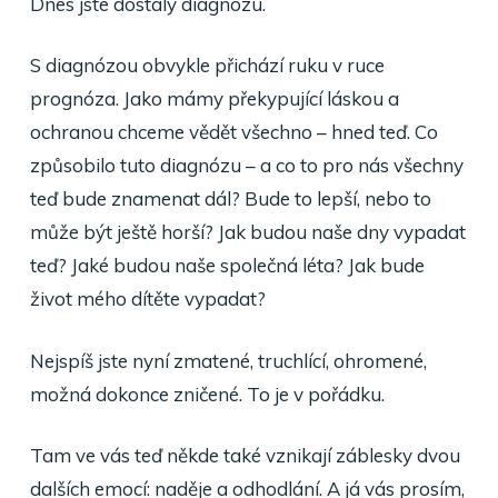
Dnes jste dostaly diagnózu.
S diagnózou obvykle přichází ruku v ruce
prognóza. Jako mámy překypující láskou a
ochranou chceme vědět všechno – hned teď. Co
způsobilo tuto diagnózu – a co to pro nás všechny
teď bude znamenat dál? Bude to lepší, nebo to
může být ještě horší? Jak budou naše dny vypadat
teď? Jaké budou naše společná léta? Jak bude
život mého dítěte vypadat?
Nejspíš jste nyní zmatené, truchlící, ohromené,
možná dokonce zničené. To je v pořádku.
Tam ve vás teď někde také vznikají záblesky dvou
dalších emocí: naděje a odhodlání. A já vás prosím,