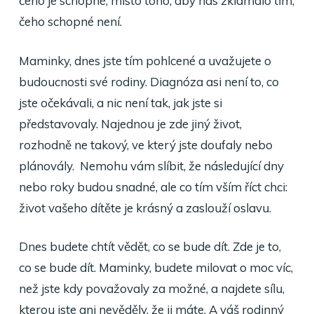
čeho je schopné, místo toho, aby nás zklamalo tím,
čeho schopné není.
Maminky, dnes jste tím pohlcené a uvažujete o
budoucnosti své rodiny. Diagnóza asi není to, co
jste očekávali, a nic není tak, jak jste si
představovaly. Najednou je zde jiný život,
rozhodně ne takový, ve který jste doufaly nebo
plánovály. Nemohu vám slíbit, že následující dny
nebo roky budou snadné, ale co tím vším říct chci:
život vašeho dítěte je krásný a zaslouží oslavu.
Dnes budete chtít vědět, co se bude dít. Zde je to,
co se bude dít. Maminky, budete milovat o moc víc,
než jste kdy považovaly za možné, a najdete sílu,
kterou jste ani nevěděly, že ji máte. A váš rodinný