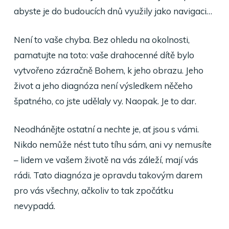
abyste je do budoucích dnů využily jako navigaci…
Není to vaše chyba. Bez ohledu na okolnosti,
pamatujte na toto: vaše drahocenné dítě bylo
vytvořeno zázračně Bohem, k jeho obrazu. Jeho
život a jeho diagnóza není výsledkem něčeho
špatného, co jste udělaly vy. Naopak. Je to dar.
Neodhánějte ostatní a nechte je, ať jsou s vámi.
Nikdo nemůže nést tuto tíhu sám, ani vy nemusíte
– lidem ve vašem životě na vás záleží, mají vás
rádi. Tato diagnóza je opravdu takovým darem
pro vás všechny, ačkoliv to tak zpočátku
nevypadá.