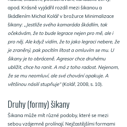
apod. Krásně vyjádřil rozdíl mezi šikanou a
škádlením Michal Kolář v brožurce Minimalizace
šikany:
„Jestliže svého kamaráda škádlím, tak
očekávám, že to bude legrace nejen pro mě, ale i
pro něj. Ale když vidím, že to jako legraci nebere, že
je zraněný, pak pocítím lítost a omluvím se mu. U
šikany je to obráceně. Agresor chce druhému
ublížit, chce ho ranit. A má z toho radost. Nejenom,
že se mu neomluví, ale své chování opakuje. A
většinou násilí stupňuje“
(Kolář, 2008, s. 10).
Druhy (formy) šikany
Šikana může mít různé podoby, které se mezi
sebou vzájemně prolínají. Nejčastějšími formami