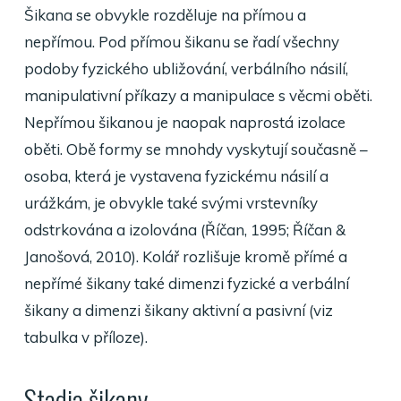
Šikana se obvykle rozděluje na přímou a
nepřímou. Pod přímou šikanu se řadí všechny
podoby fyzického ubližování, verbálního násilí,
manipulativní příkazy a manipulace s věcmi oběti.
Nepřímou šikanou je naopak naprostá izolace
oběti. Obě formy se mnohdy vyskytují současně –
osoba, která je vystavena fyzickému násilí a
urážkám, je obvykle také svými vrstevníky
odstrkována a izolována (Říčan, 1995; Říčan &
Janošová, 2010). Kolář rozlišuje kromě přímé a
nepřímé šikany také dimenzi fyzické a verbální
šikany a dimenzi šikany aktivní a pasivní (viz
tabulka v příloze).
Stadia šikany