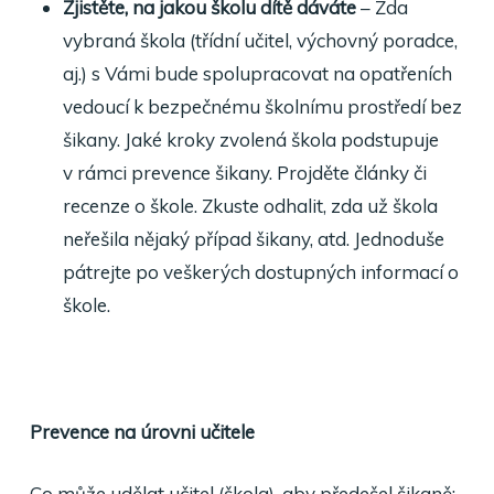
Zjistěte, na jakou školu dítě dáváte
– Zda
vybraná škola (třídní učitel, výchovný poradce,
aj.) s Vámi bude spolupracovat na opatřeních
vedoucí k bezpečnému školnímu prostředí bez
šikany. Jaké kroky zvolená škola podstupuje
v rámci prevence šikany. Projděte články či
recenze o škole. Zkuste odhalit, zda už škola
neřešila nějaký případ šikany, atd. Jednoduše
pátrejte po veškerých dostupných informací o
škole.
Prevence na úrovni učitele
Co může udělat učitel (škola), aby předešel šikaně: