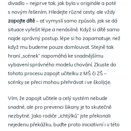
divadlo – nejprve tak, jak byla v originále a poté
s novým řešením. Hledejte různé cesty, ale vždy
zapojte dítě
– ať vymyslí samo způsob, jak se dá
situace vyřešit lépe a nenásilně. Když si dítě samo
najde správný postup, lépe si ho zapamatuje, než
když mu budeme pouze domlouvat. Stejně tak
hraní „scének“ napomáhá ke snadnějšímu
vybavení správného modelu chování. Zkuste do
tohoto procesu zapojit učitelku z MŠ či ZŠ –
scénky se přeci mohou přehrávat i ve škol(c)e.
Vím, že zapojit učitele a celý systém nebude
snadné, ale pro prevenci šikany je to skutečně
nezbytné. Jako rodiče „ichtýlků“ jste překonali
nejedenu překážku, buďte proto iniciativní i v této