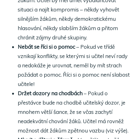
žákům. Učitel by měl umět vybalancovat
situaci a najít kompromis – někdy vyhovět
silnějším žákům, někdy demokratickému
hlasování, někdy slabším žákům a přitom
chránit zájmy druhé skupiny.
Nebát se říci si o pomoc
– Pokud ve třídě
vznikají konflikty, se kterými si učitel neví rady
a nedokáže je urovnat, neměl by mít strach
požádat o pomoc. Říci si o pomoc není slabost
učitele!
Držet dozory na chodbách
– Pokud o
přestávce bude na chodbě učitelský dozor, je
mnohem větší šance, že se včas zachytí
neadekvátní chování žáků. Učitel má rovněž
možnost dát žákům zpětnou vazbu (viz výše).