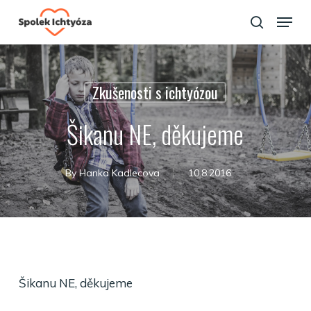
Skip
Menu
to
search
Close
main
Menu
content
Zkušenosti s ichtyózou
Šikanu NE, děkujeme
By
Hanka Kadlecova
10.8.2016
Šikanu NE, děkujeme