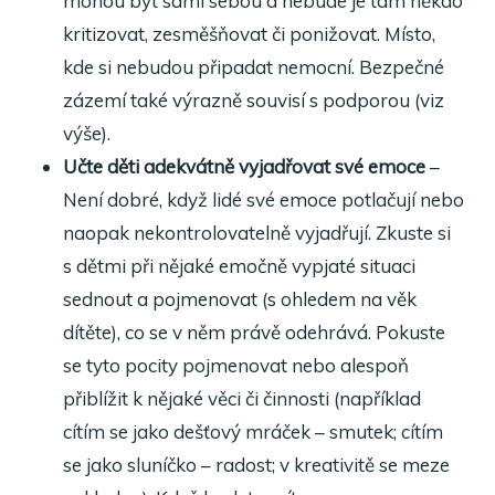
mohou být sami sebou a nebude je tam někdo
kritizovat, zesměšňovat či ponižovat. Místo,
kde si nebudou připadat nemocní. Bezpečné
zázemí také výrazně souvisí s podporou (viz
výše).
Učte děti adekvátně vyjadřovat své emoce
–
Není dobré, když lidé své emoce potlačují nebo
naopak nekontrolovatelně vyjadřují. Zkuste si
s dětmi při nějaké emočně vypjaté situaci
sednout a pojmenovat (s ohledem na věk
dítěte), co se v něm právě odehrává. Pokuste
se tyto pocity pojmenovat nebo alespoň
přiblížit k nějaké věci či činnosti (například
cítím se jako dešťový mráček – smutek; cítím
se jako sluníčko – radost; v kreativitě se meze