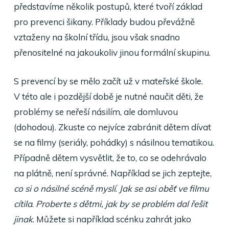
představíme několik postupů, které tvoří základ
pro prevenci šikany. Příklady budou převážně
vztaženy na školní třídu, jsou však snadno
přenositelné na jakoukoliv jinou formální skupinu.
S prevencí by se mělo začít už v mateřské škole.
V této ale i pozdější době je nutné naučit děti, že
problémy se neřeší násilím, ale domluvou
(dohodou). Zkuste co nejvíce zabránit dětem dívat
se na filmy (seriály, pohádky) s násilnou tematikou.
Případně dětem vysvětlit, že to, co se odehrávalo
na plátně, není správné. Například se jich zeptejte,
co si o násilné scéně myslí
.
Jak se asi oběť ve filmu
cítila
.
Proberte s dětmi, jak by se problém dal řešit
jinak
. Můžete si například scénku zahrát jako