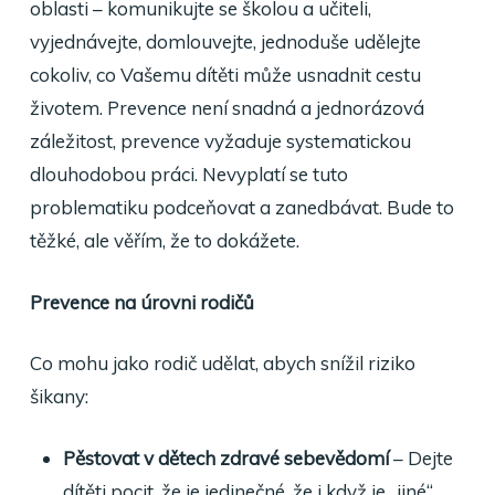
oblasti – komunikujte se školou a učiteli,
vyjednávejte, domlouvejte, jednoduše udělejte
cokoliv, co Vašemu dítěti může usnadnit cestu
životem. Prevence není snadná a jednorázová
záležitost, prevence vyžaduje systematickou
dlouhodobou práci. Nevyplatí se tuto
problematiku podceňovat a zanedbávat. Bude to
těžké, ale věřím, že to dokážete.
Prevence na úrovni rodičů
Co mohu jako rodič udělat, abych snížil riziko
šikany:
Pěstovat v dětech zdravé sebevědomí
– Dejte
dítěti pocit, že je jedinečné, že i když je „jiné“