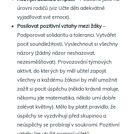
úrovni rodičů (viz Učte děti adekvátně
vyjadřovat své emoce).
Posilovat pozitivní vztahy mezi žáky
–
Podporovat solidaritu a toleranci. Vytvářet
pocit sounáležitosti. Vyslechnout si všechny
názory (žádný názor neshazovat,
nezesměšňovat). Provozování týmových
aktivit, do kterých by měl učitel zapojit
všechny a každému žákovi by měl umožnit
zažít si pocit úspěchu (někdo krásně maluje,
někomu jde matematika, někdo umí dobře
zalévat květiny). Mělo by platit pravidlo, že
úspěchy se vyzdvihují před skupinou a
neúspěchy se probírají v soukromí. Pozitivní
vztahy lze utužit pomocí výletů,