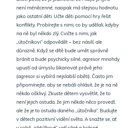
není méněcenné, naopak má stejnou hodnotu
jako ostatní děti. Učte děti pomocí hry řešit
konflikty. Probírejte s nimi, co by udělali, kdyby
na ně byl někdo zlý. Cvičte s nimi, jak
„útočníkovi“ odpovědět – bez násilí, ale
důrazně. Když se dítě bude umět správně
bránit a bude psychicky silné, agresor mnohdy
upustí od úmyslu šikanovat právě jeho
(agresor si vybírá nejslabší oběti). Často jim
připomínejte, aby se nebáli ohlásit, že je na ně
někdo ošklivý. Zkuste dětem vysvětlit, že to
není jejich ostuda, že jim někdo něco provedl,
ale že je to ostuda daného „útočníka“. Budujte
v dětech pozitivní vidění světa. A snažte se, ať
v sobě „ichtýlkové“ vidí silné a krásné