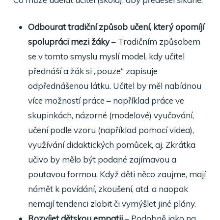
Odbourat tradiční způsob učení, který opomíjí
spolupráci mezi žáky
– Tradičním způsobem
se v tomto smyslu myslí model, kdy učitel
přednáší a žák si „pouze“ zapisuje
odpřednášenou látku. Učitel by měl nabídnou
více možností práce – například práce ve
skupinkách, názorné (modelové) vyučování,
učení podle vzoru (například pomocí videa),
využívání didaktických pomůcek, aj. Zkrátka
učivo by mělo být podané zajímavou a
poutavou formou. Když děti něco zaujme, mají
námět k povídání, zkoušení, atd. a naopak
nemají tendenci zlobit či vymýšlet jiné plány.
Rozvíjet dětskou empatii
– Podobně jako na