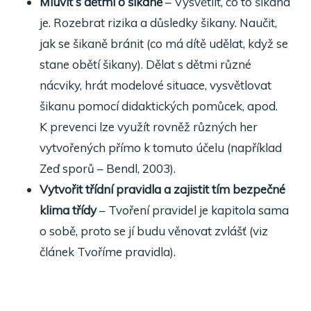
Mluvit s dětmi o šikaně
– Vysvětlit, co to šikana
je. Rozebrat rizika a důsledky šikany. Naučit,
jak se šikaně bránit (co má dítě udělat, když se
stane obětí šikany). Dělat s dětmi různé
nácviky, hrát modelové situace, vysvětlovat
šikanu pomocí didaktických pomůcek, apod.
K prevenci lze využít rovněž různých her
vytvořených přímo k tomuto účelu (například
Zeď sporů – Bendl, 2003).
Vytvořit třídní pravidla a zajistit tím bezpečné
klima třídy
– Tvoření pravidel je kapitola sama
o sobě, proto se jí budu věnovat zvlášť (viz
článek Tvoříme pravidla).