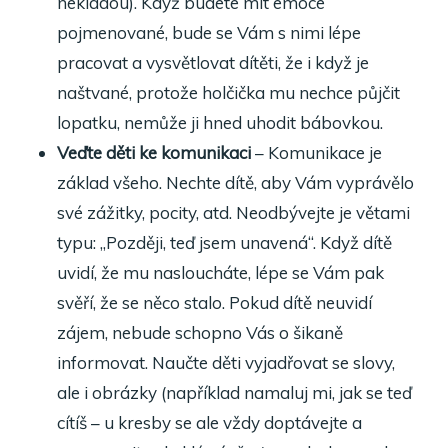
nekladou). Když budete mít emoce
pojmenované, bude se Vám s nimi lépe
pracovat a vysvětlovat dítěti, že i když je
naštvané, protože holčička mu nechce půjčit
lopatku, nemůže ji hned uhodit bábovkou.
Veďte děti ke komunikaci
– Komunikace je
základ všeho. Nechte dítě, aby Vám vyprávělo
své zážitky, pocity, atd. Neodbývejte je větami
typu: „Později, teď jsem unavená“. Když dítě
uvidí, že mu nasloucháte, lépe se Vám pak
svěří, že se něco stalo. Pokud dítě neuvidí
zájem, nebude schopno Vás o šikaně
informovat. Naučte děti vyjadřovat se slovy,
ale i obrázky (například namaluj mi, jak se teď
cítíš – u kresby se ale vždy doptávejte a