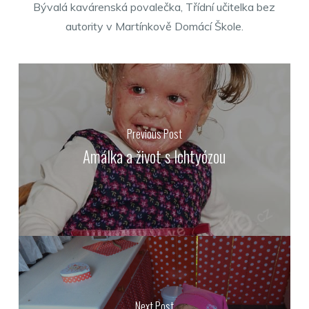
Bývalá kavárenská povalečka, Třídní učitelka bez
autority v Martínkově Domácí Škole.
Previous Post
Amálka a život s Ichtyózou
Next Post