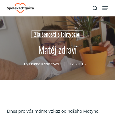
Skip
Menu
to
search
Close
main
Menu
content
Zkušenosti s ichtyózou
Matěj zdraví
By
Hanka Kadlecova
12.6.2016
Dnes pro vás máme vzkaz od našeho Matyho…