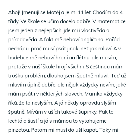
Ahoj! Jmenuji se Matěj a je mi 11 let. Chodím do 4.
třídy. Ve škole se učím docela dobře. V matematice
jsem jeden z nejlepších, jde mi i vlastivěda a
přírodověda. A fakt mě nebaví angličtina. Pořád
nechápu, proč musí psát jinak, než jak mluví. A v
hudebce mě nebaví hraní na flétnu, ale musím,
protože v naší škole hrají všichni. S češtinou mám
trošku problém, dlouho jsem špatně mluvil. Teď už
mluvím úplně dobře, ale nějak vždycky nevím, jaké
mám psát i v některých slovech. Mamka vždycky
říká, že to neslyším. A já někdy opravdu slyším
špatně. Mívám v uších takové šupinky. Pak to
lechtá a šustí a já s mámou to vytahujeme
pinzetou. Potom mi musí do uší kapat. Taky mi