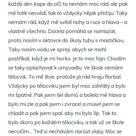
každý den kape do očí, to nemám moc rád, ale pak
mě tolik nesvědí, tak to vždycky nějak přežiju. Taky
nemám rád, když mě svědí nohy a ruce a hlava – a
vlastně všechno. Docela pomáhá se namazat,
proto nosím v aktovce do školy tubu s mastičkou.
Taky nosím vodu ve spreji, abych se mohl
postříkat, když je mi horko. Je to moc fajn. Chodím
se taky oplachovat k umyvadlu. Ve škole nemám
tělocvik. To mě štve, protože já rád hraju florbal.
Vždycky po tělocviku jsem byl moc zahřátý a bylo
mi špatně. Pak jsem šel domů a bolela mě hlava a
bylo mi zle a pak jsem i zvracel a musel jsem se
chladit a pak jsem spal, aby mi bylo líp. Tak to
bylo skoro po každém tělocviku, a tak už ve škole
necvičím… Teď si nechávám narůst vlasy. Moc se