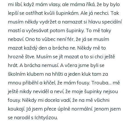
mi líbí, když mám vlasy, ale máma říká, že by bylo
lepší se ostříhat kvůli šupinkám. Ale já nechci. Tak
musím někdy vydržet a namazat si hlavu speciální
mastí a vyčesávat potom šupinky. To mě taky
nebaví. Ono to vůbec není fér, že já se musím
mazat každý den a brácha ne. Někdy mě to
hrozně štve. Musím se jít mazat a to si chci ještě
hrát. A brácha nemusí. A včera jsme byli se
školním klubem na hřišti a jeden kluk tam za
mnou přiběhl a křičel, že mám fousy. Trouba… mě
ještě nikdy neviděl a neví, že moje šupinky nejsou
fousy. Někdy mi docela vadí, že na mě všichni
koukají. Já jsem přece úplně normální. Jenom jsem
se narodil s Ichtyózou.