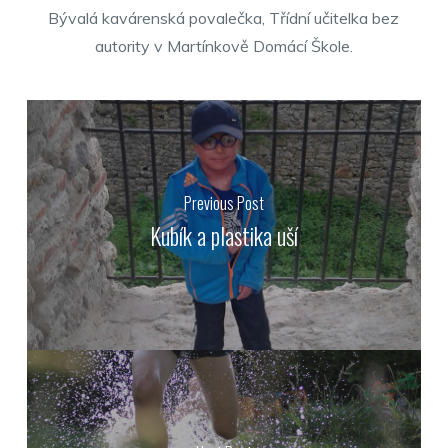
Bývalá kavárenská povalečka, Třídní učitelka bez
autority v Martínkově Domácí Škole.
Previous Post
Kubík a plastika uší