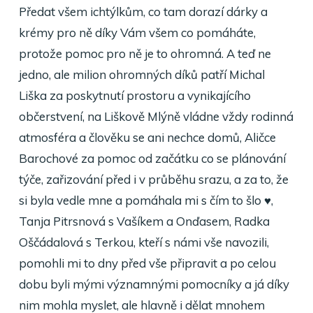
Předat všem ichtýlkům, co tam dorazí dárky a
krémy pro ně díky Vám všem co pomáháte,
protože pomoc pro ně je to ohromná. A teď ne
jedno, ale milion ohromných díků patří Michal
Liška za poskytnutí prostoru a vynikajícího
občerstvení, na Liškově Mlýně vládne vždy rodinná
atmosféra a člověku se ani nechce domů, Aličce
Barochové za pomoc od začátku co se plánování
týče, zařizování před i v průběhu srazu, a za to, že
si byla vedle mne a pomáhala mi s čím to šlo
♥️
,
Tanja Pitrsnová s Vašíkem a Onďasem, Radka
Oščádalová s Terkou, kteří s námi vše navozili,
pomohli mi to dny před vše připravit a po celou
dobu byli mými významnými pomocníky a já díky
nim mohla myslet, ale hlavně i dělat mnohem