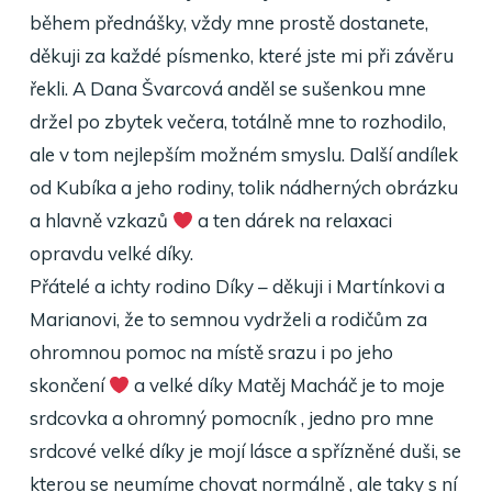
během přednášky, vždy mne prostě dostanete,
děkuji za každé písmenko, které jste mi při závěru
řekli. A Dana Švarcová anděl se sušenkou mne
držel po zbytek večera, totálně mne to rozhodilo,
ale v tom nejlepším možném smyslu. Další andílek
od Kubíka a jeho rodiny, tolik nádherných obrázku
a hlavně vzkazů
a ten dárek na relaxaci
opravdu velké díky.
Přátelé a ichty rodino Díky – děkuji i Martínkovi a
Marianovi, že to semnou vydrželi a rodičům za
ohromnou pomoc na místě srazu i po jeho
skončení
a velké díky Matěj Macháč je to moje
srdcovka a ohromný pomocník , jedno pro mne
srdcové velké díky je mojí lásce a spřízněné duši, se
kterou se neumíme chovat normálně , ale taky s ní