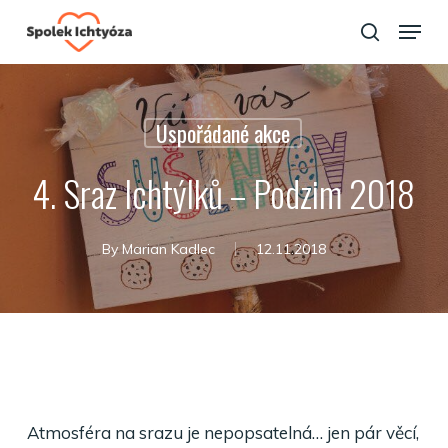
Skip
Menu
to
search
Close
main
Menu
content
Uspořádané akce
4. Sraz Ichtýlků – Podzim 2018
By
Marian Kadlec
12.11.2018
Atmosféra na srazu je nepopsatelná… jen pár věcí,