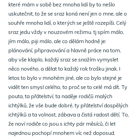
které mám v sobě bez mnoha lidí by to nešlo
uskutečnit, to že se sraz koná není jen o mne, ale o
souhře mnoha lidí, o kterých se ještě rozepíši. Celý
sraz jedu vždy v nouzovém režimu. tj spím málo,
jím málo, piji málo, ale co dělám hodně je:
plánování, připravování a hlavně práce na tom,
aby vše klaplo, každý sraz se snažím vymyslet
něco nového, a dělat to každý rok trošku jinak. I
letos to bylo v mnohém jiné, ale co bylo stejné je
vidět ten smysl celého, to proč se to celé má dít. Ty
pouta, ta přátelství, ta naděje rodičů malých
ichtýlků, že vše bude dobré, ty přátelství dospělých
ichtýlků a ta volnost, zábava a čistá radost dětí. To,
že noví rodiče co jsou s ichty pár měsíců, či let
najednou pochopí mnohem víc než doposud.