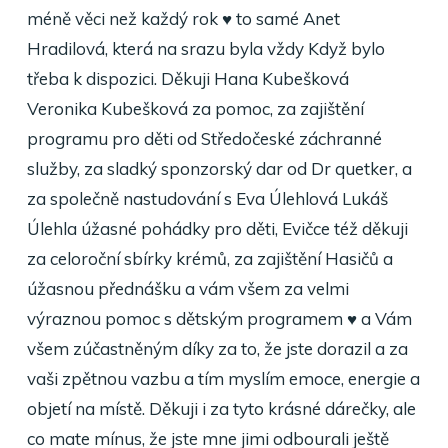
méně věci než každý rok
♥️
to samé Anet
Hradilová, která na srazu byla vždy Když bylo
třeba k dispozici. Děkuji Hana Kubešková
Veronika Kubešková za pomoc, za zajištění
programu pro děti od Středočeské záchranné
služby, za sladký sponzorský dar od Dr quetker, a
za společně nastudování s Eva Úlehlová Lukáš
Úlehla úžasné pohádky pro děti, Evičce též děkuji
za celoroční sbírky krémů, za zajištění Hasičů a
úžasnou přednášku a vám všem za velmi
výraznou pomoc s dětským programem
♥️
a Vám
všem zúčastněným díky za to, že jste dorazil a za
vaši zpětnou vazbu a tím myslím emoce, energie a
objetí na místě. Děkuji i za tyto krásné dárečky, ale
co mate mínus, že jste mne jimi odbourali ještě