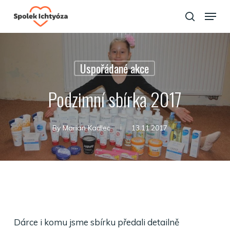
Skip
Menu
to
search
Close
main
Menu
content
Uspořádané akce
Podzimní sbírka 2017
By
Marian Kadlec
13.11.2017
Dárce i komu jsme sbírku předali detailně