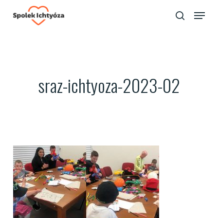
Skip
Menu
to
search
Close
main
Menu
content
sraz-ichtyoza-2023-02