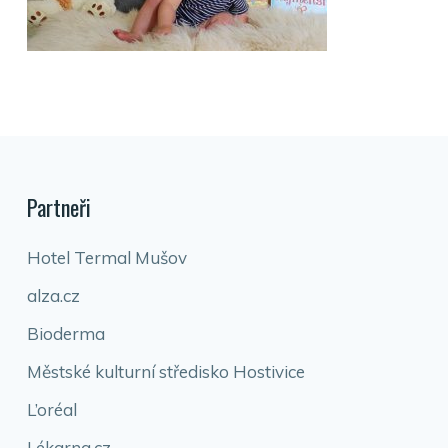
Partneři
Hotel Termal Mušov
alza.cz
Bioderma
Městské kulturní středisko Hostivice
L’oréal
Lékarna.cz