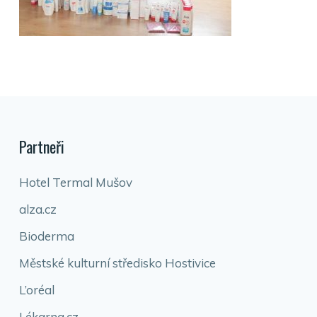
Partneři
Hotel Termal Mušov
alza.cz
Bioderma
Městské kulturní středisko Hostivice
L’oréal
Lékarna.cz