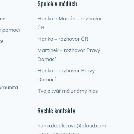
Spolek v médiích
me
Hanka a Marián – rozhovor
ČR
e pomoci
Hanka – rozhovor ČR
ce
Martínek – rozhovor Pravý
Domácí
Hanka – rozhovor Pravý
Domácí
omunita
Tvoje tvář má známý hlas
Rychlé kontakty
hanka.kadlecova@icloud.com