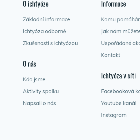
O ichtyóze
Informace
Základní informace
Komu pomáhá
Ichtyóza odborně
Jak nám můžet
Zkušenosti s ichtyózou
Uspořádané ak
Kontakt
O nás
Ichtyóza v síti
Kdo jsme
Aktivity spolku
Facebooková k
Napsali o nás
Youtube kanál
Instagram