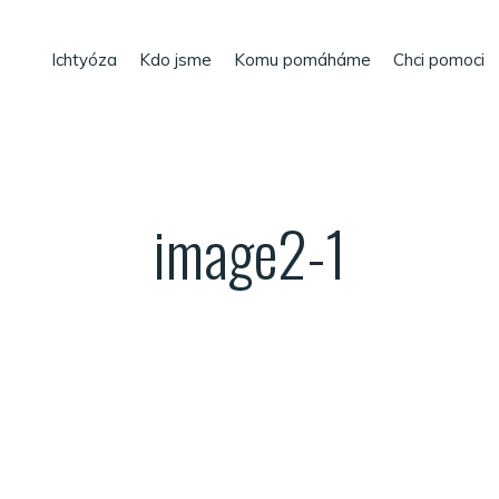
Ichtyóza
Kdo jsme
Komu pomáháme
Chci pomoci
image2-1