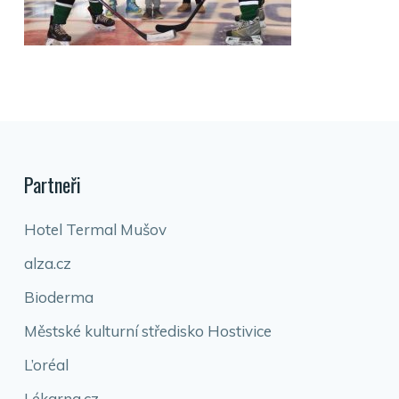
Partneři
Hotel Termal Mušov
alza.cz
Bioderma
Městské kulturní středisko Hostivice
L’oréal
Lékarna.cz