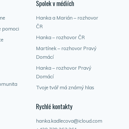
Spolek v médiích
me
Hanka a Marián – rozhovor
ČR
e pomoci
Hanka – rozhovor ČR
ce
Martínek – rozhovor Pravý
Domácí
Hanka – rozhovor Pravý
Domácí
omunita
Tvoje tvář má známý hlas
Rychlé kontakty
hanka.kadlecova@icloud.com