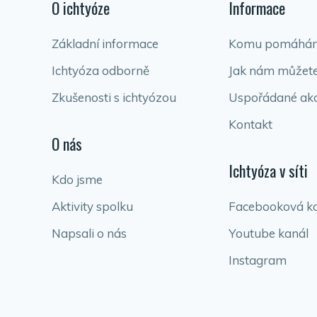
O ichtyóze
Informace
Základní informace
Komu pomáhá
Ichtyóza odborně
Jak nám můžet
Zkušenosti s ichtyózou
Uspořádané ak
Kontakt
O nás
Ichtyóza v síti
Kdo jsme
Aktivity spolku
Facebooková k
Napsali o nás
Youtube kanál
Instagram