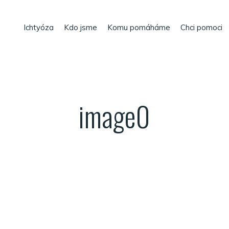
Ichtyóza
Kdo jsme
Komu pomáháme
Chci pomoci
image0