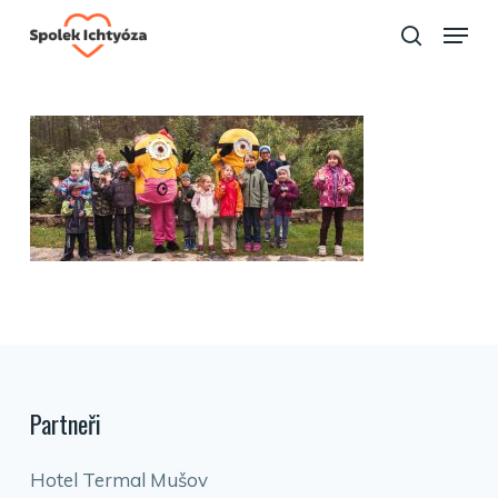
Skip
Menu
to
search
Close
main
Menu
content
Partneři
Hotel Termal Mušov